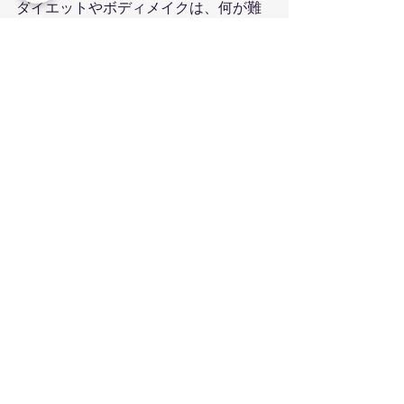
ダイエットやボディメイクは、何が難
しいか？と言うと、本気になるのが1番
難しいです。
僕があなたを本気にさせますので、45
分ヒアリングのお時間を頂ければと思
います（無料です！）
来年こそは！というあなたは「ヒアリ
ング希望」とメッセージ下さいね！
ダイエット
薬院パーソナルジム
トレーニング
ダイエット・ボディメイク講座
すべて表示
関連記事