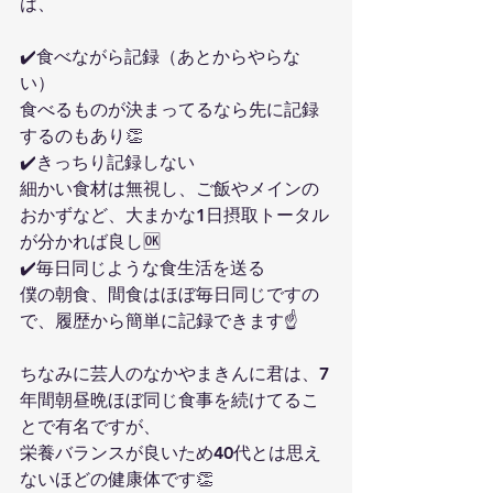
は、
✔️食べながら記録（あとからやらな
い）
食べるものが決まってるなら先に記録
するのもあり👏
✔️きっちり記録しない
細かい食材は無視し、ご飯やメインの
おかずなど、大まかな1日摂取トータル
が分かれば良し🆗
✔️毎日同じような食生活を送る
僕の朝食、間食はほぼ毎日同じですの
で、履歴から簡単に記録できます☝️
ちなみに芸人のなかやまきんに君は、7
年間朝昼晩ほぼ同じ食事を続けてるこ
とで有名ですが、
栄養バランスが良いため40代とは思え
ないほどの健康体です👏