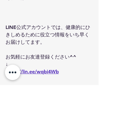
LINE公式アカウントでは、健康的にひ
きしめるために役立つ情報をいち早く
お届けしてます。
お気軽にお友達登録ください^^
↓
https://lin.ee/wqbi4Wb
薬院パーソナルジム PEACH SUMMER
代表トレーナー元氣
福岡県福岡市中央区薬院1-6-20木曽コ
ーポ203