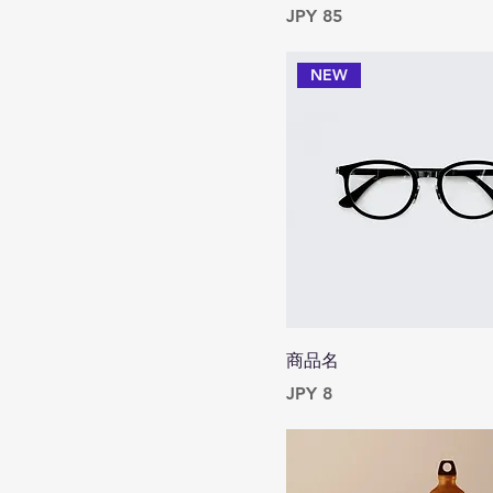
Price
JPY 85
NEW
商品名
Price
JPY 8