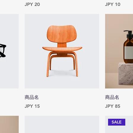
Price
Price
JPY 20
JPY 10
商品名
商品名
Price
Price
JPY 15
JPY 85
SALE