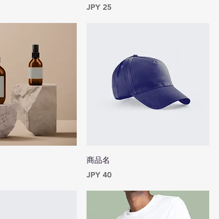
Price
JPY 25
商品名
Price
JPY 40