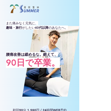
また痛みなく元気に、
趣味・旅行
がしたい
40代以降
のあなたへ。
腰痛改善は緩めるな。鍛えて、
​90日で卒業。
初回90分 1,980円 / 24時間WEB予約