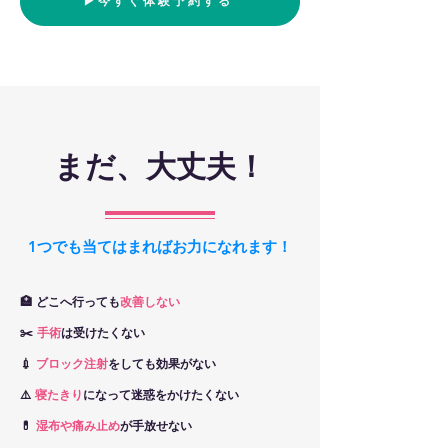
▶︎今すぐ体験予約する
まだ、大丈夫！
1つでも当てはまればお力になれます！
🏥 どこへ行っても
改善しない
✂️
手術
は受けたくない
💉
ブロック注射
をしても効果がない
⚠️
寝たきり
になって迷惑をかけたくない
💊
湿布や痛み止め
が手放せない