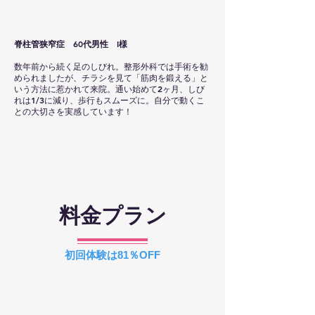
脊柱管狭窄症 60代男性 I様
数年前から続く足のしびれ。整形外科では手術を勧
められましたが、チラシを見て「筋肉を鍛える」と
いう方法に惹かれて来院。通い始めて2ヶ月、しび
れは1/3に減り、歩行もスムーズに。自分で動くこ
との大切さを実感しています！
料金プラン
​初回体験は81％OFF