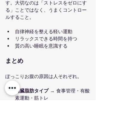
す。大切なのは「ストレスをゼロにす
る」ことではなく、うまくコントロー
ルすること。
自律神経を整える軽い運動
リラックスできる時間を持つ
質の高い睡眠を意識する
まとめ
ぽっこりお腹の原因は人それぞれ。
内臓脂肪タイプ
 → 食事管理・有酸
素運動・筋トレ
皮下脂肪タイプ
 → 姿勢改善・イン
ナーマッスル強化
腸内環境タイプ
 → 発酵食品・食物
繊維・水分補給
ホルモンタイプ
 → 睡眠・ストレス