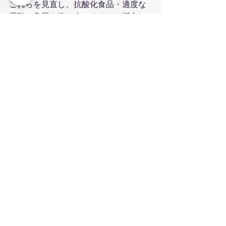
これらを見直し、抗酸化食品・適度な
運動・良質な塩と水・サウナや断食と
いった工夫で、エネルギーの源を活性
化させましょう。
👉 疲れやすい体は「体質」ではなく
「改善できる状態」です。今日からで
きる小さな一歩が、未来の元気な体に
つながります。
フッター
薬院パーソナルジムPEACH × 
整体SUMMER
当院では、
整体とトレーニングを組み
合わせた運動療法
を通じて、腰痛・姿
勢改善・疲れにくい体づくりをサポー
トしています。