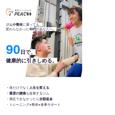
ジムや整体
に通っても、
変わらなかった
40代
のあなたへ。
90
日で、
​健康的に引きしめる。
・
体だけでなく
人生を変える
・重度の腰痛
も改善するジム
・満足できなかったら
全額返金
​・トレーニング×整体×食事サポート​