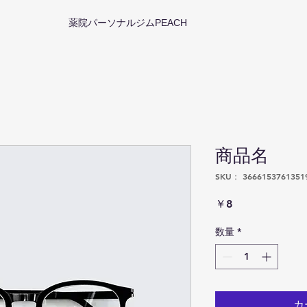
薬院パーソナルジムPEACH
商品名
SKU： 3666153761351
価
￥8
格
数量
*
カ