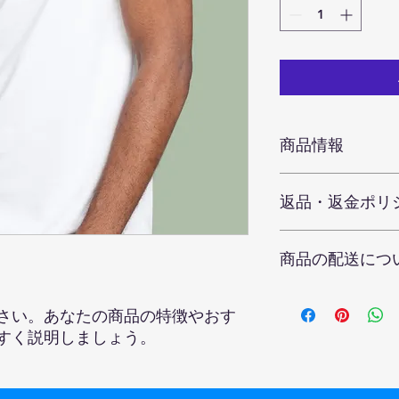
商品情報
商品の詳細を入力し
返品・返金ポリ
明に加え、商品の特
しましょう。
返品・返金ポリシー
商品の配送につ
満足しなかった場合
の手順などを説明し
顧客からの信頼を獲
配送地域、料金、所
さい。あなたの商品の特徴やおす
だけます。
する情報を入力して
とで顧客からの信頼
すく説明しましょう。
いただけます。