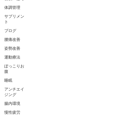
体調管理
サプリメン
ト
ブログ
腰痛改善
姿勢改善
運動療法
ぽっこりお
腹
睡眠
アンチエイ
ジング
腸内環境
慢性疲労