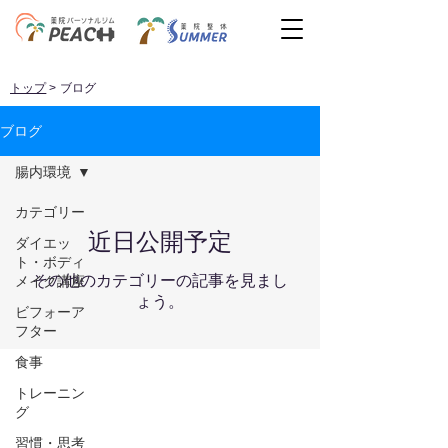
トップ
> ブログ
ブログ
腸内環境
カテゴリー
近日公開予定
ダイエッ
ト・ボディ
その他のカテゴリーの記事を見まし
メイク講座
ょう。
ビフォーア
フター
食事
トレーニン
グ
習慣・思考